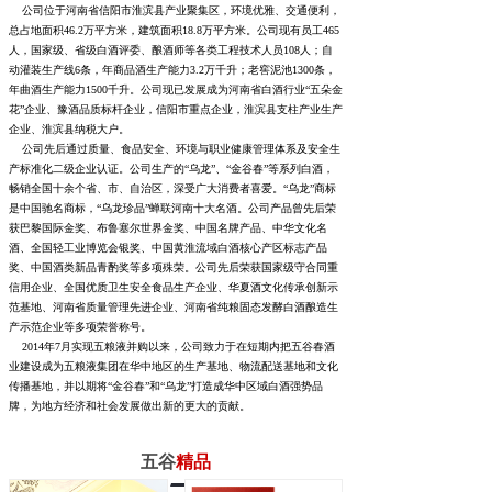
公司位于河南省信阳市淮滨县产业聚集区，环境优雅、交通便利，
总占地面积46.2万平方米，建筑面积18.8万平方米。公司现有员工465
人，国家级、省级白酒评委、酿酒师等各类工程技术人员108人；自
动灌装生产线6条，年商品酒生产能力3.2万千升；老窖泥池1300条，
年曲酒生产能力1500千升。公司现已发展成为河南省白酒行业“五朵金
花”企业、豫酒品质标杆企业，信阳市重点企业，淮滨县支柱产业生产
企业、淮滨县纳税大户。
公司先后通过质量、食品安全、环境与职业健康管理体系及安全生
产标准化二级企业认证。公司生产的“乌龙”、“金谷春”等系列白酒，
畅销全国十余个省、市、自治区，深受广大消费者喜爱。“乌龙”商标
是中国驰名商标，“乌龙珍品”蝉联河南十大名酒。公司产品曾先后荣
获巴黎国际金奖、布鲁塞尔世界金奖、中国名牌产品、中华文化名
酒、全国轻工业博览会银奖、中国黄淮流域白酒核心产区标志产品
奖、中国酒类新品青酌奖等多项殊荣。公司先后荣获国家级守合同重
信用企业、全国优质卫生安全食品生产企业、华夏酒文化传承创新示
范基地、河南省质量管理先进企业、河南省纯粮固态发酵白酒酿造生
产示范企业等多项荣誉称号。
2014年7月实现五粮液并购以来，公司致力于在短期内把五谷春酒
业建设成为五粮液集团在华中地区的生产基地、物流配送基地和文化
传播基地，并以期将“金谷春”和“乌龙”打造成华中区域白酒强势品
牌，为地方经济和社会发展做出新的更大的贡献。
五谷
精品