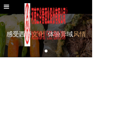
首页
끀
关于我们
热门菜品
感受西餐
文化
体验异域
风情
新闻中心
联系我们