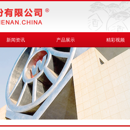
新闻资讯
产品展示
精彩视频