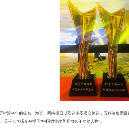
近半年的提名、海选、网络投票以及评审委员会终评，五粮液集团最终荣
、董事长李曙光被授予“中国酒业改革开放40年功勋人物”。