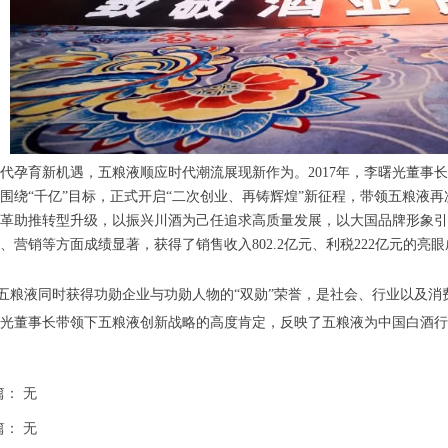
代孕育新机遇，五粮液顺应时代潮流展现新作为。2017年，李曙光董事
围绕“千亿”目标，正式开启“二次创业、再铸辉煌”新征程，带领五粮液
革助推转型升级，以振兴川酒为己任追求高质量发展，以大国品牌形象引
、营销等方面成绩显著，获得了销售收入802.2亿元、利税222亿元的亮
液同时获得功勋企业与功勋人物的“双勋”荣誉，是社会、行业以及消费
光董事长带领下五粮液创新战略的高度肯定，反映了五粮液为中国白酒行
篇：
无
篇：
无