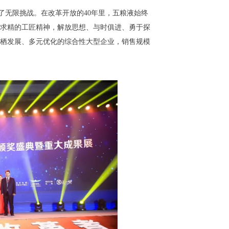
无限挑战。在改革开放的40年里，五粮液始终
求精的工匠精神，解放思想、与时俱进、勇于探
栖发展、多元优化的综合性大型企业，销售规模