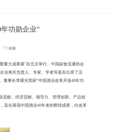
0年功勋企业”
ꄀ
收藏
典暨重大成果展”在北京举行。中国副食流通协会
企业相关负责人、专家、学者等嘉宾出席了活
、董事长李曙光荣获“中国酒业改革开放40年功
业贡献、经济贡献、领导力、管理创新、产品创
，旨在展现中国酒业40年来的辉煌成果，向改革