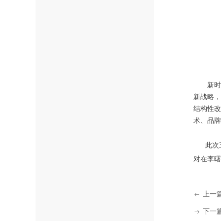
新时
新战略，
结构性改
术、品牌
此次五粮
对在李曙
上一
ꂃ
下一
ꁹ