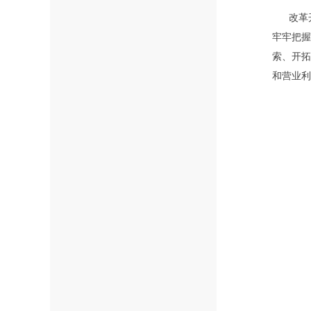
改革开放
牢牢把握
索、开拓
和营业利