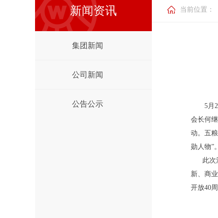
新闻资讯
当前位置：
集团新闻
公司新闻
公告公示
5月
会长何继
动。五粮
勋人物”
此次活
新、商业
开放40