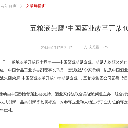
网站首页
ꄲ
文章详情页
五粮液荣膺“中国酒业改革开放4
浏览量：
225
ꄘ
2018年9月17日
21:47
21日，“致敬改革开放四十周年——中国酒业功勋企业、功勋人物颁奖盛
红、中国食品工业协会副理事长马勇、宏观经济学家樊纲，以及中国酒业
液集团荣膺“中国酒业改革开放40年功勋企业”，五粮液集团公司党委书记
。
动由中国副食流通协会支持、酒业家传媒联合吴晓波频道主办，综合行
模式创新、品类创新等七项标准，对参评企业和人物进行了全方位的评定
周年献礼。