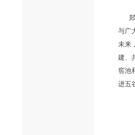
与广
未来
建
、
窖池
进五