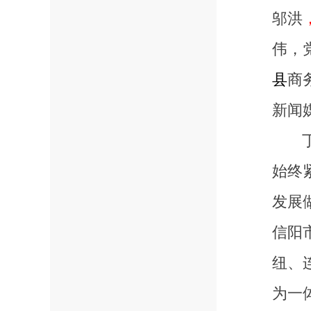
邬洪
伟，
县
商
新闻
始终
发展
信阳
纽、
为一