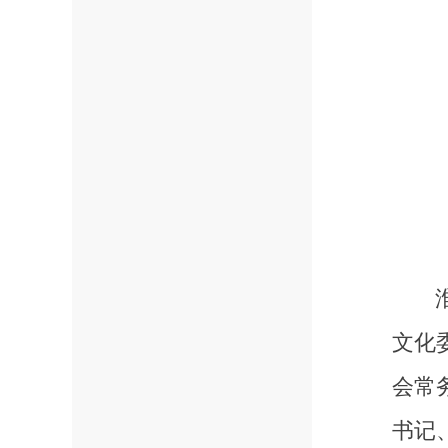
文化
会常
书记